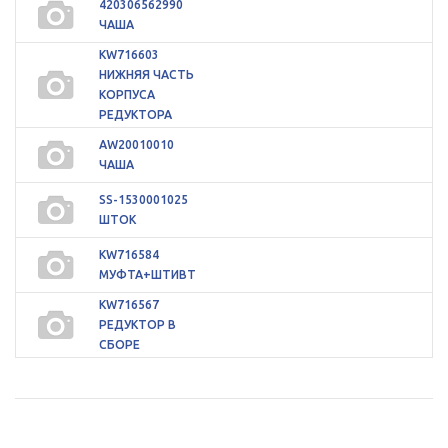
420306562990
ЧАША
KW716603
НИЖНЯЯ ЧАСТЬ
КОРПУСА
РЕДУКТОРА
AW20010010
ЧАША
SS-1530001025
ШТОК
KW716584
МУФТА+ШТИВТ
KW716567
РЕДУКТОР В
СБОРЕ