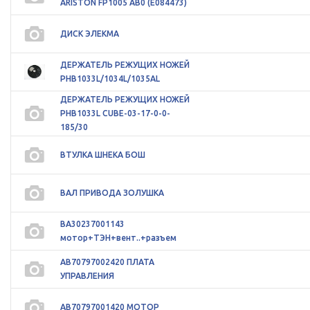
ARISTON FP1005 AB0 (E084473)
ДИСК ЭЛЕКМА
ДЕРЖАТЕЛЬ РЕЖУЩИХ НОЖЕЙ
PHB1033L/1034L/1035AL
ДЕРЖАТЕЛЬ РЕЖУЩИХ НОЖЕЙ
PHB1033L CUBE-03-17-0-0-
185/30
ВТУЛКА ШНЕКА БОШ
ВАЛ ПРИВОДА ЗОЛУШКА
ВА30237001143
мотор+ТЭН+вент..+разъем
АВ70797002420 ПЛАТА
УПРАВЛЕНИЯ
АВ70797001420 МОТОР