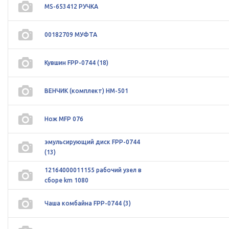
MS-653412 РУЧКА
00182709 МУФТА
Кувшин FPP-0744 (18)
ВЕНЧИК (комплект) HM-501
Нож MFP 076
эмульсирующий диск FPP-0744
(13)
12164000011155 рабочий узел в
сборе km 1080
Чаша комбайна FPP-0744 (3)