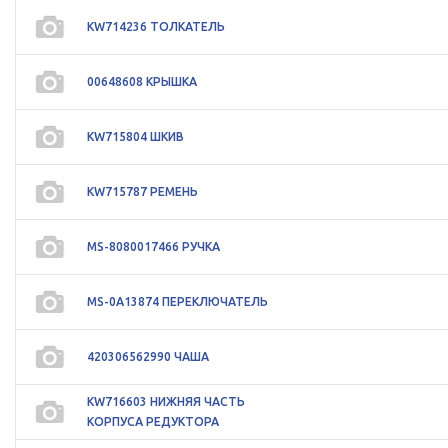
KW714236 ТОЛКАТЕЛЬ
00648608 КРЫШКА
KW715804 ШКИВ
KW715787 РЕМЕНЬ
MS-8080017466 РУЧКА
MS-0A13874 ПЕРЕКЛЮЧАТЕЛЬ
420306562990 ЧАША
KW716603 НИЖНЯЯ ЧАСТЬ
КОРПУСА РЕДУКТОРА