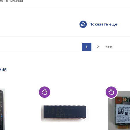
Нет в наличии
Показать еще
1
2
все
ния