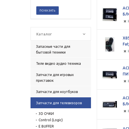
AC
ПОКАЗАТЬ
БЛ
Каталог
Х8
Fa
Запасные части для
бытовой техники
Теле видео аудио техника
AC
ПИ
Запчасти для игровых
приставок
Запчасти для ноутбуков
AC
Запчасти для телевизоров
БЛ
3D ОЧКИ
Control (Logic)
E BUFFER
AC