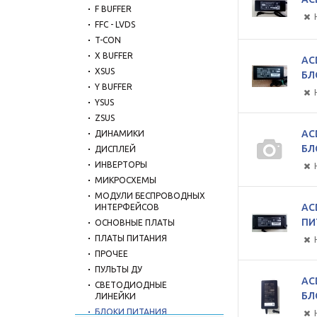
F BUFFER
FFC - LVDS
T-CON
X BUFFER
AC
XSUS
БЛ
Y BUFFER
YSUS
ZSUS
AC
ДИНАМИКИ
БЛ
ДИСПЛЕЙ
ИНВЕРТОРЫ
МИКРОСХЕМЫ
МОДУЛИ БЕСПРОВОДНЫХ
AC
ИНТЕРФЕЙСОВ
ПИ
ОСНОВНЫЕ ПЛАТЫ
ПЛАТЫ ПИТАНИЯ
ПРОЧЕЕ
ПУЛЬТЫ ДУ
AC
СВЕТОДИОДНЫЕ
БЛ
ЛИНЕЙКИ
БЛОКИ ПИТАНИЯ